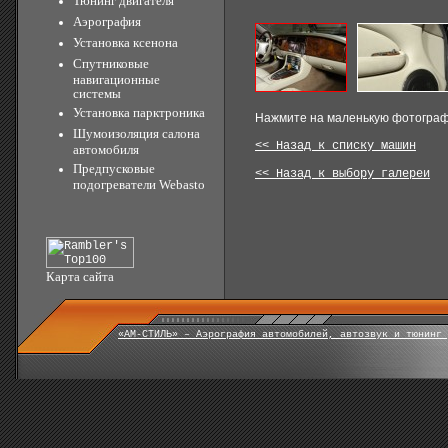
Тюнинг двигателя
Аэрография
Установка ксенона
Спутниковые
навигационные
системы
Установка парктроника
Нажмите на маленькую фотографи
Шумоизоляция салона
<< Назад к списку машин
автомобиля
Предпусковые
<< Назад к выбору галереи
подогреватели Webasto
Карта сайта
«АМ-СТИЛЬ» – Аэрография автомобилей, автозвук и тюнинг 